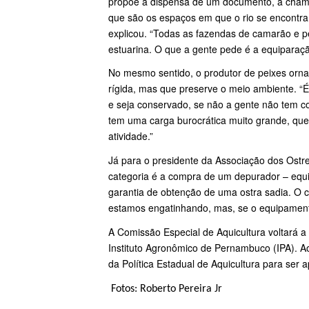
propõe a dispensa de um documento, a chama
que são os espaços em que o rio se encontra 
explicou. “Todas as fazendas de camarão e 
estuarina. O que a gente pede é a equiparaç
No mesmo sentido, o produtor de peixes or
rígida, mas que preserve o meio ambiente. “É
e seja conservado, se não a gente não tem 
tem uma carga burocrática muito grande, que
atividade.”
Já para o presidente da Associação dos Ostre
categoria é a compra de um depurador – equi
garantia de obtenção de uma ostra sadia. O c
estamos engatinhando, mas, se o equipamento 
A Comissão Especial de Aquicultura voltará a
Instituto Agronômico de Pernambuco (IPA). Ao
da Política Estadual de Aquicultura para se
Fotos: Roberto Pereira Jr