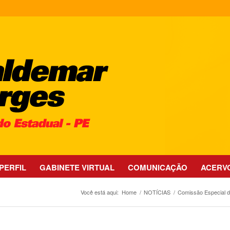
PERFIL
GABINETE VIRTUAL
COMUNICAÇÃO
ACERV
Você está aqui:
Home
/
NOTÍCIAS
/
Comissão Especial de