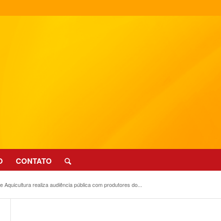
O
CONTATO
 Aquicultura realiza audiência pública com produtores do...