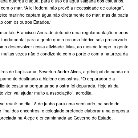
da outorga d’água, para o uso da água salgada dos estuários,
com o mar. “A lei federal não prevê a necessidade de outorga”,
peixe marinho captam água não diretamente do mar, mas da bacia
ão com os outros Estados.”
namentais Francisco Andrade defende uma regulamentação menos
 fundamental para a gente que o recurso hídrico seja preservado
como desenvolver nossa atividade. Mas, ao mesmo tempo, a gente
 muitas vezes não é condizente com o porte e com a natureza da
iros de Itapissuma, Severino André Alves, a principal demanda da
pamento destinado à higiene das ostras. “O depurador é a
liente costuma perguntar se a ostra foi depurada. Hoje ainda
vier, vai ajudar muito a associação”, acredita.
 se reunir no dia 18 de junho para uma seminário, na sede do
 final dos encontros, o colegiado pretende elaborar uma proposta
r apreciada na Alepe e encaminhada ao Governo do Estado.