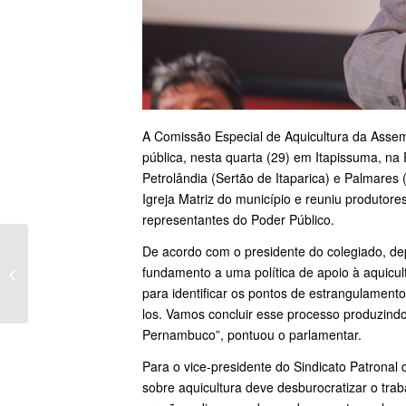
A Comissão Especial de Aquicultura da Assem
pública, nesta quarta (29) em Itapissuma, na
Petrolândia (Sertão de Itaparica) e Palmares
Igreja Matriz do município e reuniu produtore
representantes do Poder Público.
De acordo com o presidente do colegiado, d
Deputado Waldemar Borges visita
fundamento a uma política de apoio à aquicu
zona rural de Afogados e recebe
reivindica�...
para identificar os pontos de estrangulament
los. Vamos concluir esse processo produzindo
Pernambuco”, pontuou o parlamentar.
Para o vice-presidente do Sindicato Patronal
sobre aquicultura deve desburocratizar o tra