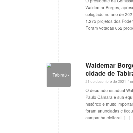
O presidente da Comissão
Waldemar Borges, apresen
colegiado no ano de 2021
1.275 projetos dos Podere
Foram votadas 652 prop
Waldemar Borg
cidade de Tabir
21 de dezembro de 2021
/
e
O deputado estadual Wal
Paulo Câmara e sua equip
histórico e muito import
foram anunciadas e ficou
campanha eleitoral, […]
w