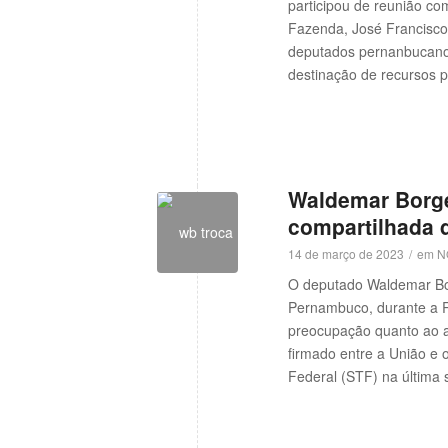
participou de reunião co
Fazenda, José Francisco 
deputados pernanbucanos
w
destinação de recursos p
Waldemar Borge
compartilhada 
14 de março de 2023
/
em
N
O deputado Waldemar Bor
w
Pernambuco, durante a Re
preocupação quanto ao 
firmado entre a União e
Federal (STF) na última s