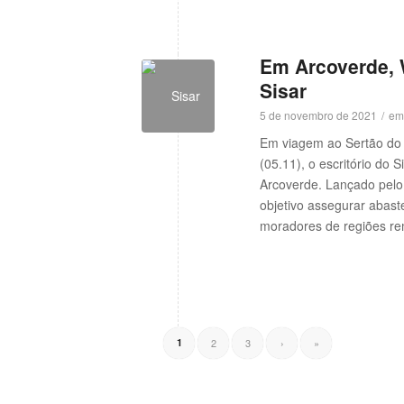
w
Em Arcoverde, W
Sisar
5 de novembro de 2021
/
e
Em viagem ao Sertão do 
w
(05.11), o escritório do
Arcoverde. Lançado pelo
objetivo assegurar abast
moradores de regiões re
1
2
3
›
»