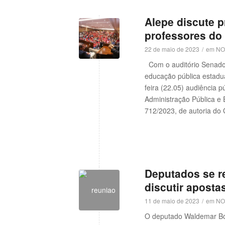
Alepe discute pr
professores do
22 de maio de 2023
/
em
NO
Com o auditório Senador 
w
educação pública estadua
feira (22.05) audiência 
Administração Pública e
712/2023, de autoria do
Deputados se r
discutir aposta
11 de maio de 2023
/
em
NO
O deputado Waldemar Borg