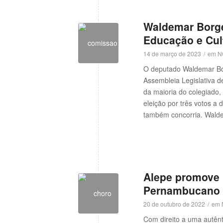
Waldemar Borge
Educação e Cul
14 de março de 2023
/
em
N
O deputado Waldemar Bor
Assembleia Legislativa 
da maioria do colegiado,
eleição por três votos a
w
também concorria. Wald
Alepe promove 
Pernambucano
20 de outubro de 2022
/
em
Com direito a uma autênt