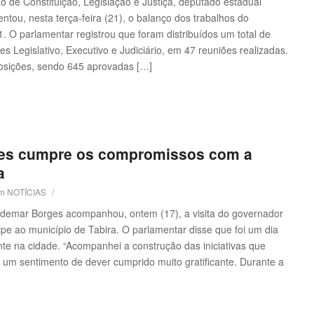
 de Constituição, Legislação e Justiça, deputado estadual
tou, nesta terça-feira (21), o balanço dos trabalhos do
. O parlamentar registrou que foram distribuídos um total de
s Legislativo, Executivo e Judiciário, em 47 reuniões realizadas.
osições, sendo 645 aprovadas […]
es cumpre os compromissos com a
a
m
NOTÍCIAS
/
demar Borges acompanhou, ontem (17), a visita do governador
e ao município de Tabira. O parlamentar disse que foi um dia
ante na cidade. “Acompanhei a construção das iniciativas que
 um sentimento de dever cumprido muito gratificante. Durante a