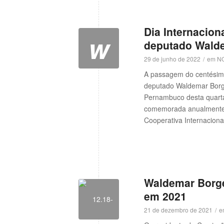
Dia Internacion
w
deputado Wald
w
29 de junho de 2022
/
em
NO
A passagem do centésimo
deputado Waldemar Borge
Pernambuco desta quarta
comemorada anualmente n
Cooperativa Internaciona
Waldemar Borge
em 2021
21 de dezembro de 2021
/
e